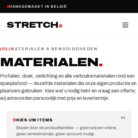
HANDGEMAAKT IN BELGIË
STRETCH
®
MATERIALEN & BENODIGDHEDEN
(
01
)
MATERIALEN
.
Profielen, doek, verlichting en alle verbruiksmaterialen rond een
spanplafond — dezelfde materialen die onze eigen productie en
plaatsers gebruiken. Kies wat u nodig hebt en vraag een offerte;
wij antwoorden persoonlijk met prijs en levertermijn.
0
1
KIES UW ITEMS
Blader door de productfamilies — geen prijzen online,
geen winkelmandje, geen account nodig.