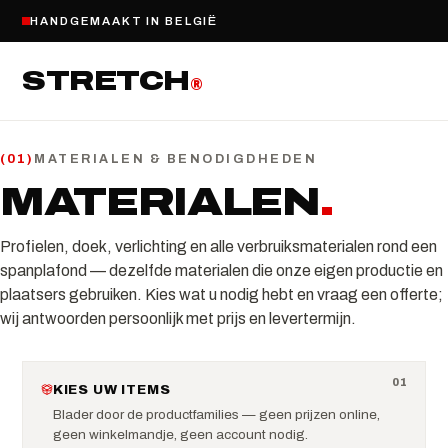
HANDGEMAAKT IN BELGIË
STRETCH
®
MATERIALEN & BENODIGDHEDEN
(
01
)
MATERIALEN
.
Profielen, doek, verlichting en alle verbruiksmaterialen rond een
spanplafond — dezelfde materialen die onze eigen productie en
plaatsers gebruiken. Kies wat u nodig hebt en vraag een offerte;
wij antwoorden persoonlijk met prijs en levertermijn.
0
1
KIES UW ITEMS
Blader door de productfamilies — geen prijzen online,
geen winkelmandje, geen account nodig.