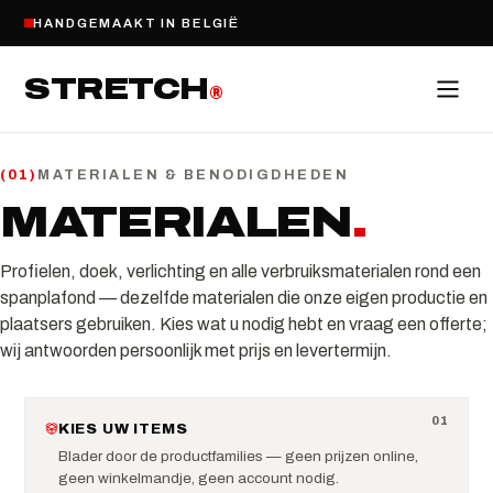
HANDGEMAAKT IN BELGIË
STRETCH
®
MATERIALEN & BENODIGDHEDEN
(
01
)
MATERIALEN
.
Profielen, doek, verlichting en alle verbruiksmaterialen rond een
spanplafond — dezelfde materialen die onze eigen productie en
plaatsers gebruiken. Kies wat u nodig hebt en vraag een offerte;
wij antwoorden persoonlijk met prijs en levertermijn.
0
1
KIES UW ITEMS
Blader door de productfamilies — geen prijzen online,
geen winkelmandje, geen account nodig.