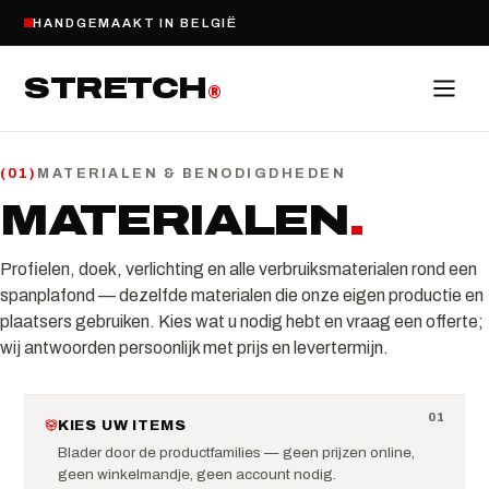
HANDGEMAAKT IN BELGIË
STRETCH
®
MATERIALEN & BENODIGDHEDEN
(
01
)
MATERIALEN
.
Profielen, doek, verlichting en alle verbruiksmaterialen rond een
spanplafond — dezelfde materialen die onze eigen productie en
plaatsers gebruiken. Kies wat u nodig hebt en vraag een offerte;
wij antwoorden persoonlijk met prijs en levertermijn.
0
1
KIES UW ITEMS
Blader door de productfamilies — geen prijzen online,
geen winkelmandje, geen account nodig.