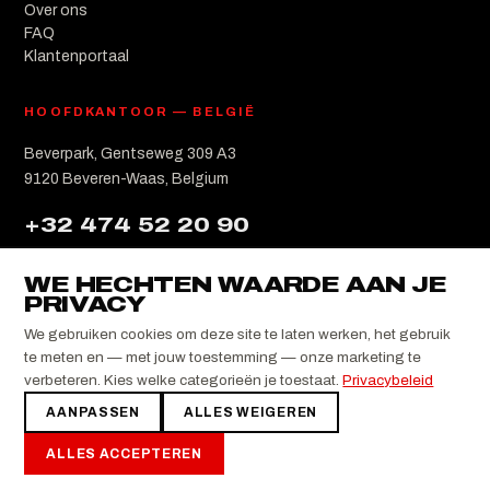
Over ons
FAQ
Klantenportaal
HOOFDKANTOOR — BELGIË
Beverpark, Gentseweg 309 A3
9120 Beveren-Waas, Belgium
+32 474 52 20 90
info@stretchgroup.be
WE HECHTEN WAARDE AAN JE
PRIVACY
US · NEW YORK
PL · CZĘSTOCHOWA
AT · VIENNA
We gebruiken cookies om deze site te laten werken, het gebruik
te meten en — met jouw toestemming — onze marketing te
verbeteren. Kies welke categorieën je toestaat.
Privacybeleid
Copyright ©
2026
STRETCH Group — Powered by STRETCH
AANPASSEN
ALLES WEIGEREN
Media
Privacy
Voorwaarden
Cookies beheren
ALLES ACCEPTEREN