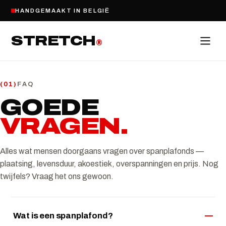
HANDGEMAAKT IN BELGIË
STRETCH
®
FAQ
(
01
)
GOEDE
VRAGEN
.
Alles wat mensen doorgaans vragen over spanplafonds —
plaatsing, levensduur, akoestiek, overspanningen en prijs. Nog
twijfels? Vraag het ons gewoon.
Wat is een spanplafond?